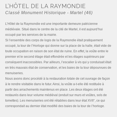
L’HÔTEL DE LA RAYMONDIE
Classé Monument Historique - Martel (46)
L’Hôtel de la Raymondie est une importante demeure patricienne
médiévale. Situé dans le centre de la cité de Martel, il est aujourd’hui
occupé par les services de la mairie.
Si l’ensemble des corps de logis de la Raymondie était pratiquement
occupé, la tour de l’Horloge qui donne sur la place de la halle, était vide de
toute occupation en raison de son état de ruine. En effet, la voûte entre le
premier et le second étage était effondrée et les étages supérieurs par
conséquent inaccessibles. Par ailleurs, l’escalier à vis qui y conduisait était
en très mauvais état de conservation, et les baies de la tour dépourvues de
menuiseries.
Nous avons donc procédé à la restauration totale de cet ouvrage de façon
à le rendre visitable dans le futur. Ainsi, la voûte a-t-elle été restituée à
partir des arrachements maintenus en place. Les deux étages ont été
restaurés dans leur volume médiéval (enduit sur murs et voûtes, sols de
tomettes). Les menuiseries ont été rétablies dans leur état XVII°, ce qui
correspondait au dernier état modifié des baies de la tour de l’horloge.